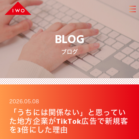
BLOG
ブログ
2026.05.08
「うちには関係ない」と思ってい
た地方企業がTikTok広告で新規客
を3倍にした理由